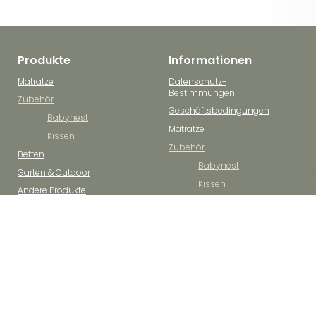
Produkte
Informationen
Matratze
Datenschutz-
Bestimmungen
Zubehör
Geschäftsbedingungen
Babynest
Matratze
Kissen
Zubehör
Betten
Babynest
Garten & Outdoor
Kissen
Andere Produkte
Schnelle Kurierzustellung
Sichere
Zahlungsmethoden