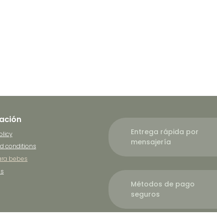
ación
Entrega rápida por
olicy
mensajería
d conditions
ra bebes
es
Métodos de pago
seguros