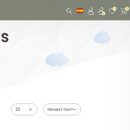
0
0
s